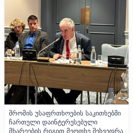
ᲨᲠᲝᲛᲘᲡ ᲣᲡᲐᲤᲠᲗᲮᲝᲔᲑᲘᲡ ᲡᲐᲙᲘᲗᲮᲔᲑᲨᲘ
ᲩᲐᲠᲗᲣᲚᲘ ᲓᲐᲘᲜᲢᲔᲠᲔᲡᲔᲑᲣᲚᲘ
ᲛᲮᲐᲠᲔᲔᲑᲘᲡ ᲠᲘᲒᲘᲗ ᲛᲔᲝᲗᲮᲔ ᲨᲔᲮᲕᲔᲓᲠᲐ