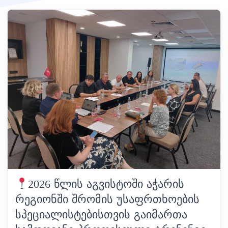
2026 ᲬᲚᲘᲡ ᲐᲒᲕᲘᲡᲢᲝᲨᲘ ᲐᲭᲐᲠᲘᲡ
ᲠᲔᲒᲘᲝᲜᲨᲘ ᲨᲠᲝᲛᲘᲡ ᲣᲡᲐᲤᲠᲗᲮᲝᲔᲑᲘᲡ
ᲡᲞᲔᲪᲘᲐᲚᲘᲡᲢᲔᲑᲘᲡᲗᲕᲘᲡ ᲒᲐᲘᲛᲐᲠᲗᲐ