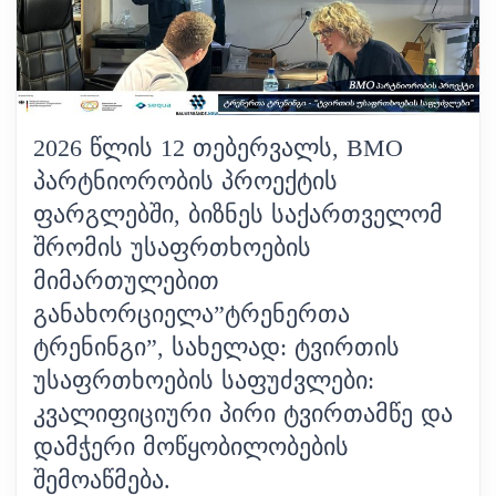
2026 ᲬᲚᲘᲡ 12 ᲗᲔᲑᲔᲠᲕᲐᲚᲡ, BMO
ᲞᲐᲠᲢᲜᲘᲝᲠᲝᲑᲘᲡ ᲞᲠᲝᲔᲥᲢᲘᲡ
ᲤᲐᲠᲒᲚᲔᲑᲨᲘ, ᲑᲘᲖᲜᲔᲡ ᲡᲐᲥᲐᲠᲗᲕᲔᲚᲝᲛ
ᲨᲠᲝᲛᲘᲡ ᲣᲡᲐᲤᲠᲗᲮᲝᲔᲑᲘᲡ
ᲛᲘᲛᲐᲠᲗᲣᲚᲔᲑᲘᲗ
ᲒᲐᲜᲐᲮᲝᲠᲪᲘᲔᲚᲐ”ᲢᲠᲔᲜᲔᲠᲗᲐ
ᲢᲠᲔᲜᲘᲜᲒᲘ”, ᲡᲐᲮᲔᲚᲐᲓ: ᲢᲕᲘᲠᲗᲘᲡ
ᲣᲡᲐᲤᲠᲗᲮᲝᲔᲑᲘᲡ ᲡᲐᲤᲣᲫᲕᲚᲔᲑᲘ:
ᲙᲕᲐᲚᲘᲤᲘᲪᲘᲣᲠᲘ ᲞᲘᲠᲘ ᲢᲕᲘᲠᲗᲐᲛᲬᲔ ᲓᲐ
ᲓᲐᲛᲭᲔᲠᲘ ᲛᲝᲬᲧᲝᲑᲘᲚᲝᲑᲔᲑᲘᲡ
ᲨᲔᲛᲝᲐᲬᲛᲔᲑᲐ.