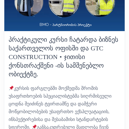
ᲞᲠᲐᲥᲢᲘᲙᲣᲚᲘ ᲙᲣᲠᲡᲘ ᲩᲐᲢᲐᲠᲓᲐ ᲑᲘᲖᲜᲔᲡ
ᲡᲐᲥᲐᲠᲗᲕᲔᲚᲝᲡ ᲝᲤᲘᲡᲨᲘ ᲓᲐ GTC
CONSTRUCTION • ᲯᲘᲗᲘᲡᲘ
ᲥᲝᲜᲡᲗᲠᲐᲥᲨᲔᲜᲘ -ᲘᲡ ᲡᲐᲛᲨᲔᲜᲔᲑᲚᲝ
ᲝᲑᲘᲔᲥᲢᲖᲔ.
კურსის ფარგლებში მოქმედმა შრომის
უსაფრთხოების სპეციალისტებმა სიღრმისეული
ცოდნა შეიძინეს ტვირთამწე და დამჭერი
მოწყობილობების უსაფრთხო ექსპლუატაციის,
ინსპექტირებისა და შესაბამისი სტანდარტების
სფეროში.
განსაკუთრებული მადლობა ჩვენ