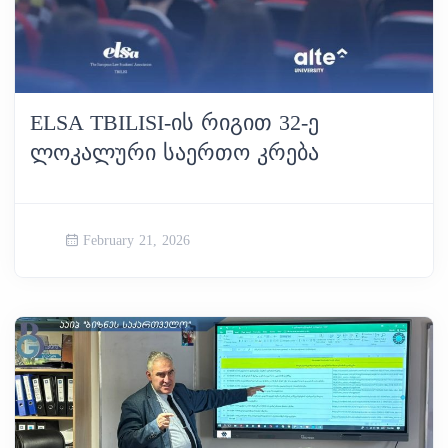
ELSA TBILISI-ᲘᲡ ᲠᲘᲒᲘᲗ 32-Ე
ᲚᲝᲙᲐᲚᲣᲠᲘ ᲡᲐᲔᲠᲗᲝ ᲙᲠᲔᲑᲐ
February 21, 2026