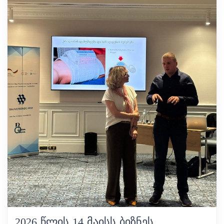
2026 ᲬᲚᲘᲡ 14 ᲛᲐᲘᲡᲡ ᲑᲘᲖᲜᲔᲡ