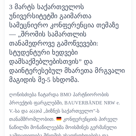
3 ᲛᲐᲠᲢᲡ ᲡᲐᲥᲐᲠᲗᲕᲔᲚᲝᲡ
ᲣᲜᲘᲕᲔᲠᲡᲘᲢᲔᲢᲨᲘ ᲒᲐᲘᲛᲐᲠᲗᲐ
ᲡᲐᲛᲔᲪᲜᲘᲔᲠᲝ ᲙᲝᲜᲤᲔᲠᲔᲜᲪᲘᲐ ᲗᲔᲛᲐᲖᲔ
— „ᲨᲠᲝᲛᲘᲡ ᲡᲐᲛᲐᲠᲗᲚᲘᲡ
ᲗᲐᲜᲐᲛᲔᲓᲠᲝᲕᲔ ᲒᲐᲛᲝᲬᲕᲔᲕᲔᲑᲘ:
ᲡᲢᲣᲓᲔᲜᲢᲣᲠᲘ ᲮᲔᲓᲕᲔᲑᲘ
ᲓᲐᲛᲡᲐᲥᲛᲔᲑᲚᲔᲑᲘᲡᲗᲕᲘᲡ” ᲓᲐ
ᲓᲐᲘᲜᲢᲔᲠᲔᲡᲔᲑᲣᲚ ᲛᲮᲐᲠᲔᲗᲐ ᲛᲠᲒᲕᲐᲚᲘ
ᲛᲐᲒᲘᲓᲘᲡ ᲛᲔ-5 ᲡᲮᲓᲝᲛᲐ.
ღონისძიება ჩატარდა BMO პარტნიორობის
პროექტის ფარგლებში, BAUVERBÄNDE NRW e.
V.-სა და ა(ა)იპ „ბიზნეს საქართველო”-ს
თანამშრომლობით.
კონფერენციის პირველ
ნაწილში მონაწილეებმა მოისმინეს გერმანული
გამოცდილება შრომის უსაფრთხოებისა და