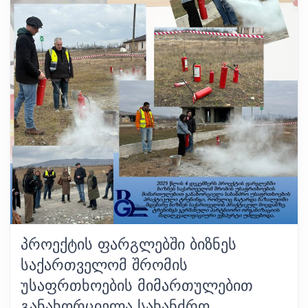
ᲞᲠᲝᲔᲥᲢᲘᲡ ᲤᲐᲠᲒᲚᲔᲑᲨᲘ ᲑᲘᲖᲜᲔᲡ
ᲡᲐᲥᲐᲠᲗᲕᲔᲚᲝᲛ ᲨᲠᲝᲛᲘᲡ
ᲣᲡᲐᲤᲠᲗᲮᲝᲔᲑᲘᲡ ᲛᲘᲛᲐᲠᲗᲣᲚᲔᲑᲘᲗ
ᲒᲐᲜᲐᲮᲝᲠᲪᲘᲔᲚᲐ ᲡᲐᲮᲐᲜᲫᲠᲝ