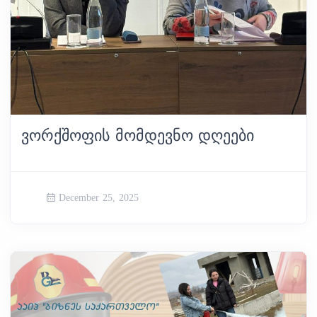
ᲕᲝᲠᲥᲨᲝᲤᲘᲡ ᲛᲝᲛᲓᲔᲕᲜᲝ ᲓᲦᲔᲔᲑᲘ
December 25, 2025