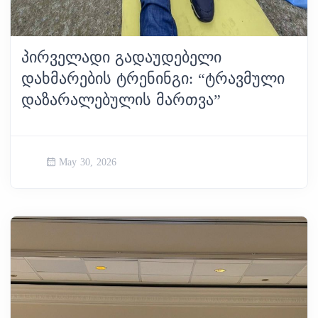
ᲞᲘᲠᲕᲔᲚᲐᲓᲘ ᲒᲐᲓᲐᲣᲓᲔᲑᲔᲚᲘ
ᲓᲐᲮᲛᲐᲠᲔᲑᲘᲡ ᲢᲠᲔᲜᲘᲜᲒᲘ: “ᲢᲠᲐᲕᲛᲣᲚᲘ
ᲓᲐᲖᲐᲠᲐᲚᲔᲑᲣᲚᲘᲡ ᲛᲐᲠᲗᲕᲐ”
May 30, 2026