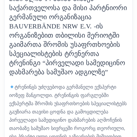
ᲡᲐᲥᲐᲠᲗᲕᲔᲚᲝᲡᲐ ᲓᲐ ᲛᲘᲡᲘ ᲞᲐᲠᲢᲜᲘᲝᲠᲘ
ᲒᲔᲠᲛᲐᲜᲣᲚᲘ ᲝᲠᲒᲐᲜᲘᲖᲐᲪᲘᲐ
BAUVERBÄNDE NRW E.V. -ᲘᲡ
ᲝᲠᲒᲐᲜᲘᲖᲔᲑᲘᲗ ᲗᲑᲘᲚᲘᲡᲘ ᲛᲔᲠᲘᲝᲢᲨᲘ
ᲒᲐᲘᲛᲐᲠᲗᲐ ᲨᲠᲝᲛᲘᲡ ᲣᲡᲐᲤᲠᲗᲮᲝᲔᲑᲘᲡ
ᲡᲞᲔᲪᲘᲐᲚᲘᲡᲢᲔᲑᲘᲡ ᲢᲠᲔᲜᲔᲠᲗᲐ
ᲢᲠᲔᲜᲘᲜᲒᲘ “ᲞᲘᲠᲕᲔᲚᲐᲓᲘ ᲡᲐᲛᲔᲓᲘᲪᲘᲜᲝ
ᲓᲐᲮᲛᲐᲠᲔᲑᲐ ᲡᲐᲛᲣᲨᲐᲝ ᲐᲓᲒᲘᲚᲖᲔ”
ტრენინგს უძღვებოდა გერმანელი ექსპერტი
იოზეფ მანგოლდი. ტრენინგის ფარგლებში
ექსპერტმა შრომის უსაფრთხოების სპეციალისტებს
გაუზიარა თავისი ცოდნა და გამოცდილება
პირველადი სამედიცინო დახმარების აღმოჩენის
თაობაზე სამუშაო სივრცეში როგორც თეორიული,
ისე პრაქტიკული ცოდნის გაზიარების მეშვეობით