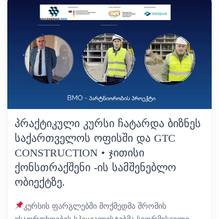
ᲞᲠᲐᲥᲢᲘᲙᲣᲚᲘ ᲙᲣᲠᲡᲘ ᲩᲐᲢᲐᲠᲓᲐ ᲑᲘᲖᲜᲔᲡ
ᲡᲐᲥᲐᲠᲗᲕᲔᲚᲝᲡ ᲝᲤᲘᲡᲨᲘ ᲓᲐ GTC
CONSTRUCTION • ᲯᲘᲗᲘᲡᲘ
ᲥᲝᲜᲡᲗᲠᲐᲥᲨᲔᲜᲘ -ᲘᲡ ᲡᲐᲛᲨᲔᲜᲔᲑᲚᲝ
ᲝᲑᲘᲔᲥᲢᲖᲔ.
კურსის ფარგლებში მოქმედმა შრომის