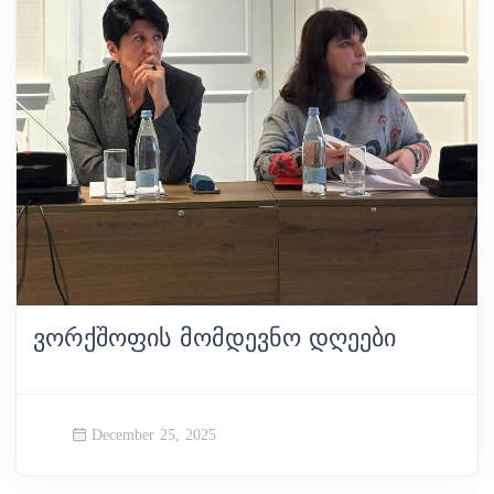
ᲕᲝᲠᲥᲨᲝᲤᲘᲡ ᲛᲝᲛᲓᲔᲕᲜᲝ ᲓᲦᲔᲔᲑᲘ
December 25, 2025