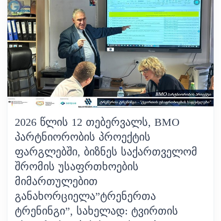
2026 ᲬᲚᲘᲡ 12 ᲗᲔᲑᲔᲠᲕᲐᲚᲡ, BMO
ᲞᲐᲠᲢᲜᲘᲝᲠᲝᲑᲘᲡ ᲞᲠᲝᲔᲥᲢᲘᲡ
ᲤᲐᲠᲒᲚᲔᲑᲨᲘ, ᲑᲘᲖᲜᲔᲡ ᲡᲐᲥᲐᲠᲗᲕᲔᲚᲝᲛ
ᲨᲠᲝᲛᲘᲡ ᲣᲡᲐᲤᲠᲗᲮᲝᲔᲑᲘᲡ
ᲛᲘᲛᲐᲠᲗᲣᲚᲔᲑᲘᲗ
ᲒᲐᲜᲐᲮᲝᲠᲪᲘᲔᲚᲐ”ᲢᲠᲔᲜᲔᲠᲗᲐ
ᲢᲠᲔᲜᲘᲜᲒᲘ”, ᲡᲐᲮᲔᲚᲐᲓ: ᲢᲕᲘᲠᲗᲘᲡ