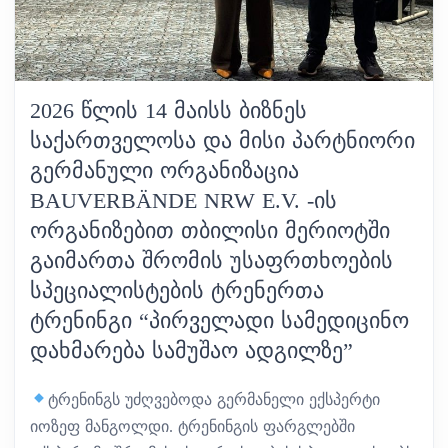
2026 ᲬᲚᲘᲡ 14 ᲛᲐᲘᲡᲡ ᲑᲘᲖᲜᲔᲡ
ᲡᲐᲥᲐᲠᲗᲕᲔᲚᲝᲡᲐ ᲓᲐ ᲛᲘᲡᲘ ᲞᲐᲠᲢᲜᲘᲝᲠᲘ
ᲒᲔᲠᲛᲐᲜᲣᲚᲘ ᲝᲠᲒᲐᲜᲘᲖᲐᲪᲘᲐ
BAUVERBÄNDE NRW E.V. -ᲘᲡ
ᲝᲠᲒᲐᲜᲘᲖᲔᲑᲘᲗ ᲗᲑᲘᲚᲘᲡᲘ ᲛᲔᲠᲘᲝᲢᲨᲘ
ᲒᲐᲘᲛᲐᲠᲗᲐ ᲨᲠᲝᲛᲘᲡ ᲣᲡᲐᲤᲠᲗᲮᲝᲔᲑᲘᲡ
ᲡᲞᲔᲪᲘᲐᲚᲘᲡᲢᲔᲑᲘᲡ ᲢᲠᲔᲜᲔᲠᲗᲐ
ᲢᲠᲔᲜᲘᲜᲒᲘ “ᲞᲘᲠᲕᲔᲚᲐᲓᲘ ᲡᲐᲛᲔᲓᲘᲪᲘᲜᲝ
ᲓᲐᲮᲛᲐᲠᲔᲑᲐ ᲡᲐᲛᲣᲨᲐᲝ ᲐᲓᲒᲘᲚᲖᲔ”
ტრენინგს უძღვებოდა გერმანელი ექსპერტი
იოზეფ მანგოლდი. ტრენინგის ფარგლებში