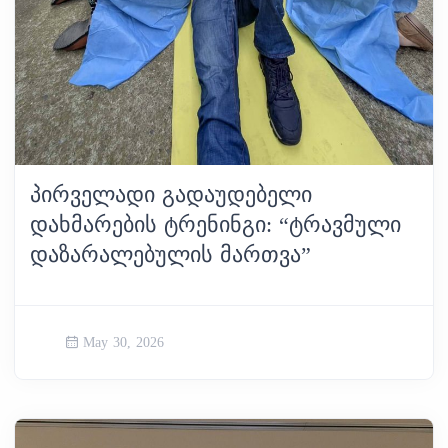
ᲞᲘᲠᲕᲔᲚᲐᲓᲘ ᲒᲐᲓᲐᲣᲓᲔᲑᲔᲚᲘ
ᲓᲐᲮᲛᲐᲠᲔᲑᲘᲡ ᲢᲠᲔᲜᲘᲜᲒᲘ: “ᲢᲠᲐᲕᲛᲣᲚᲘ
ᲓᲐᲖᲐᲠᲐᲚᲔᲑᲣᲚᲘᲡ ᲛᲐᲠᲗᲕᲐ”
May 30, 2026