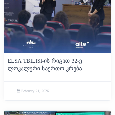
ELSA TBILISI-ᲘᲡ ᲠᲘᲒᲘᲗ 32-Ე
ᲚᲝᲙᲐᲚᲣᲠᲘ ᲡᲐᲔᲠᲗᲝ ᲙᲠᲔᲑᲐ
February 21, 2026