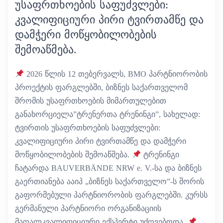
ᲣᲡᲐᲤᲠᲗᲮᲝᲔᲑᲘᲡ ᲡᲐᲤᲣᲫᲕᲚᲔᲑᲘ:
ᲙᲕᲐᲚᲘᲤᲘᲪᲘᲣᲠᲘ ᲞᲘᲠᲘ ᲢᲕᲘᲠᲗᲐᲛᲬᲔ ᲓᲐ
ᲓᲐᲛᲭᲔᲠᲘ ᲛᲝᲬᲧᲝᲑᲘᲚᲝᲑᲔᲑᲘᲡ
ᲨᲔᲛᲝᲐᲬᲛᲔᲑᲐ.
2026 წლის 12 თებერვალს, BMO პარტნიორობის
პროექტის ფარგლებში, ბიზნეს საქართველომ
შრომის უსაფრთხოების მიმართულებით
განახორციელა”ტრენერთა ტრენინგი”, სახელად:
ტვირთის უსაფრთხოების საფუძვლები:
კვალიფიციური პირი ტვირთამწე და დამჭერი
მოწყობილობების შემოაწმება.
ტრენინგი
ჩატარდა BAUVERBÄNDE NRW e. V.-სა და ბიზნეს
გაერთიანება ააიპ „ბიზნეს საქართველო”-ს შორის
გაფორმებული პარტნიორობის ფარგლებში. კურსს
გერმანული პარტნიორი ორგანიზაციის
მაღალკვალიფიციური ექსპერტი უძღვებოდა.