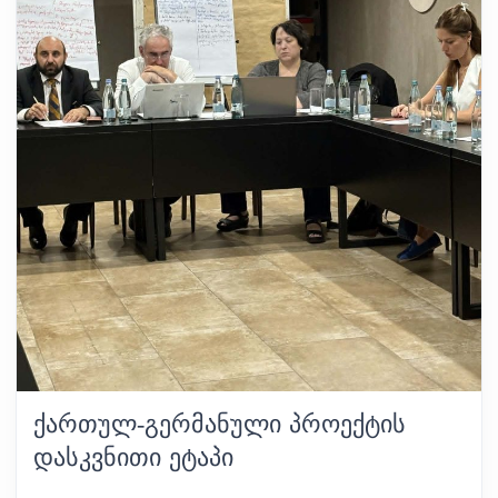
ᲥᲐᲠᲗᲣᲚ-ᲒᲔᲠᲛᲐᲜᲣᲚᲘ ᲞᲠᲝᲔᲥᲢᲘᲡ
ᲓᲐᲡᲙᲕᲜᲘᲗᲘ ᲔᲢᲐᲞᲘ