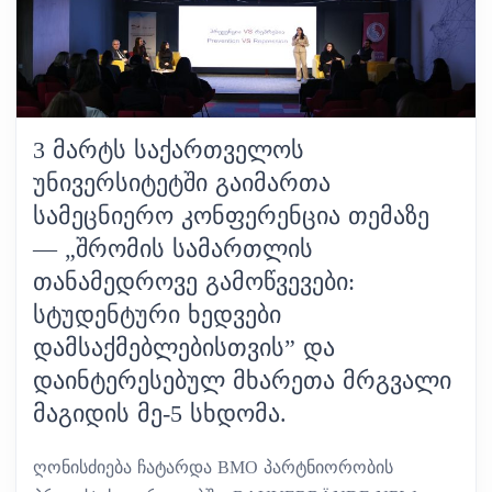
3 ᲛᲐᲠᲢᲡ ᲡᲐᲥᲐᲠᲗᲕᲔᲚᲝᲡ
ᲣᲜᲘᲕᲔᲠᲡᲘᲢᲔᲢᲨᲘ ᲒᲐᲘᲛᲐᲠᲗᲐ
ᲡᲐᲛᲔᲪᲜᲘᲔᲠᲝ ᲙᲝᲜᲤᲔᲠᲔᲜᲪᲘᲐ ᲗᲔᲛᲐᲖᲔ
— „ᲨᲠᲝᲛᲘᲡ ᲡᲐᲛᲐᲠᲗᲚᲘᲡ
ᲗᲐᲜᲐᲛᲔᲓᲠᲝᲕᲔ ᲒᲐᲛᲝᲬᲕᲔᲕᲔᲑᲘ:
ᲡᲢᲣᲓᲔᲜᲢᲣᲠᲘ ᲮᲔᲓᲕᲔᲑᲘ
ᲓᲐᲛᲡᲐᲥᲛᲔᲑᲚᲔᲑᲘᲡᲗᲕᲘᲡ” ᲓᲐ
ᲓᲐᲘᲜᲢᲔᲠᲔᲡᲔᲑᲣᲚ ᲛᲮᲐᲠᲔᲗᲐ ᲛᲠᲒᲕᲐᲚᲘ
ᲛᲐᲒᲘᲓᲘᲡ ᲛᲔ-5 ᲡᲮᲓᲝᲛᲐ.
ღონისძიება ჩატარდა BMO პარტნიორობის